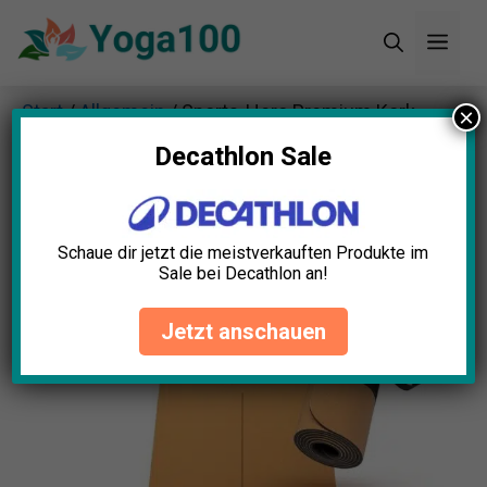
Zum
Men
Inhalt
springen
Start
/
Allgemein
/ Sports-Hero Premium Kork
×
Yogamatte
Decathlon Sale
Schaue dir jetzt die meistverkauften Produkte im
Sale bei Decathlon an!
Jetzt anschauen