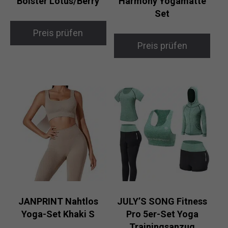
Bolster Lotus/Berry
Harmony Yogamatte
Set
Preis prüfen
Preis prüfen
JANPRINT Nahtlos
JULY’S SONG Fitness
Yoga-Set Khaki S
Pro 5er-Set Yoga
Trainingsanzug