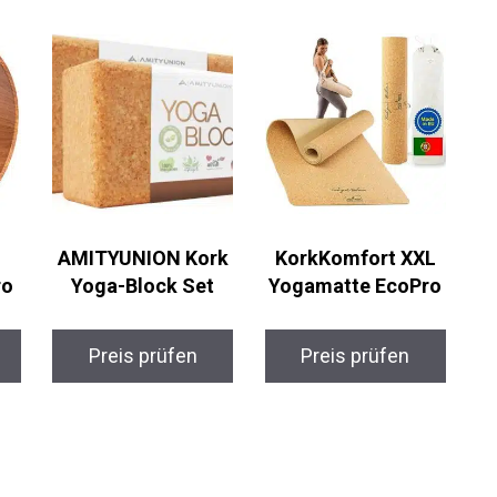
AMITYUNION Kork
KorkKomfort XXL
ro
Yoga-Block Set
Yogamatte EcoPro
Preis prüfen
Preis prüfen