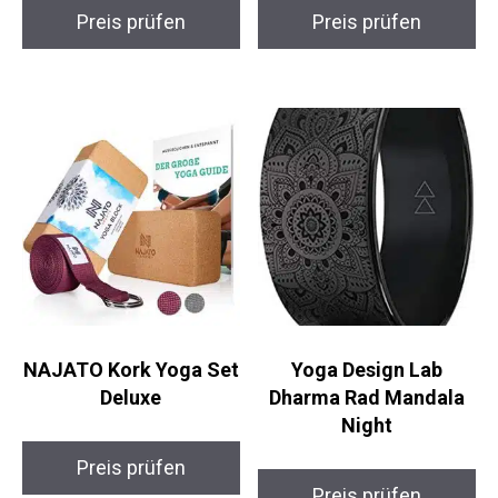
Myga Chakra XL Kork-
REEHUT DharmaWheel
Yogamatte
Pro – Yoga Rad
Preis prüfen
Preis prüfen
NAJATO Kork Yoga
Yoga Design Lab
Set Deluxe
Dharma Rad Mandala