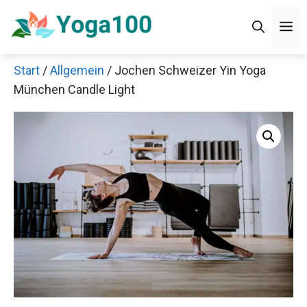
Zum
Men
Inhalt
springen
Start
/
Allgemein
/ Jochen Schweizer Yin Yoga
×
München Candle Light
Decathlon Sale
Schaue dir jetzt die meistverkauften Produkte im
Sale bei Decathlon an!
Jetzt anschauen