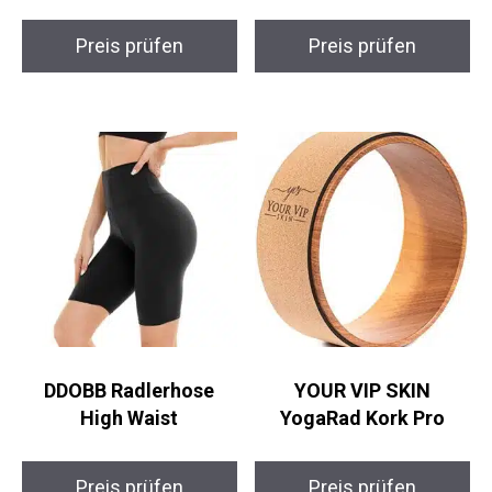
KorkKomfort XXL
Bodhi ECO Yoga
Yogamatte EcoPro
Bolster
Preis prüfen
Preis prüfen
DDOBB Radlerhose
YOUR VIP SKIN