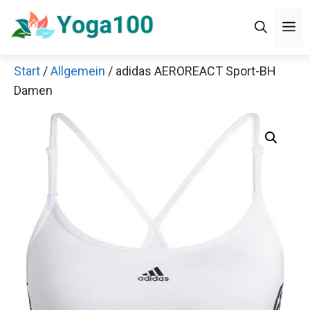
Zum
Men
Inhalt
springen
Start
/
Allgemein
/ adidas AEROREACT Sport-BH
Damen
Jetzt anschauen