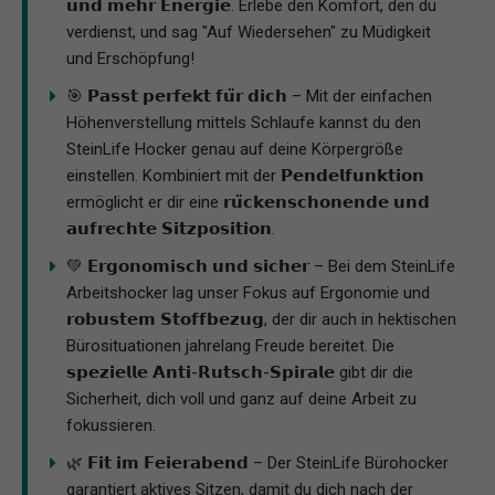
𝘂𝗻𝗱 𝗺𝗲𝗵𝗿 𝗘𝗻𝗲𝗿𝗴𝗶𝗲. Erlebe den Komfort, den du
verdienst, und sag "Auf Wiedersehen" zu Müdigkeit
und Erschöpfung!
🎯 𝗣𝗮𝘀𝘀𝘁 𝗽𝗲𝗿𝗳𝗲𝗸𝘁 𝗳𝘂̈𝗿 𝗱𝗶𝗰𝗵 – Mit der einfachen
Höhenverstellung mittels Schlaufe kannst du den
SteinLife Hocker genau auf deine Körpergröße
einstellen. Kombiniert mit der 𝗣𝗲𝗻𝗱𝗲𝗹𝗳𝘂𝗻𝗸𝘁𝗶𝗼𝗻
ermöglicht er dir eine 𝗿𝘂̈𝗰𝗸𝗲𝗻𝘀𝗰𝗵𝗼𝗻𝗲𝗻𝗱𝗲 𝘂𝗻𝗱
𝗮𝘂𝗳𝗿𝗲𝗰𝗵𝘁𝗲 𝗦𝗶𝘁𝘇𝗽𝗼𝘀𝗶𝘁𝗶𝗼𝗻.
💚 𝗘𝗿𝗴𝗼𝗻𝗼𝗺𝗶𝘀𝗰𝗵 𝘂𝗻𝗱 𝘀𝗶𝗰𝗵𝗲𝗿 – Bei dem SteinLife
Arbeitshocker lag unser Fokus auf Ergonomie und
𝗿𝗼𝗯𝘂𝘀𝘁𝗲𝗺 𝗦𝘁𝗼𝗳𝗳𝗯𝗲𝘇𝘂𝗴, der dir auch in hektischen
Bürosituationen jahrelang Freude bereitet. Die
𝘀𝗽𝗲𝘇𝗶𝗲𝗹𝗹𝗲 𝗔𝗻𝘁𝗶-𝗥𝘂𝘁𝘀𝗰𝗵-𝗦𝗽𝗶𝗿𝗮𝗹𝗲 gibt dir die
Sicherheit, dich voll und ganz auf deine Arbeit zu
fokussieren.
🌿 𝗙𝗶𝘁 𝗶𝗺 𝗙𝗲𝗶𝗲𝗿𝗮𝗯𝗲𝗻𝗱 – Der SteinLife Bürohocker
garantiert aktives Sitzen, damit du dich nach der