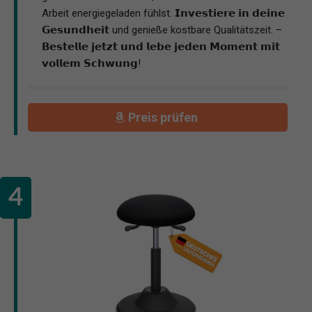
Arbeit energiegeladen fühlst. 𝗜𝗻𝘃𝗲𝘀𝘁𝗶𝗲𝗿𝗲 𝗶𝗻 𝗱𝗲𝗶𝗻𝗲
𝗚𝗲𝘀𝘂𝗻𝗱𝗵𝗲𝗶𝘁 und genieße kostbare Qualitätszeit. –
𝗕𝗲𝘀𝘁𝗲𝗹𝗹𝗲 𝗷𝗲𝘁𝘇𝘁 𝘂𝗻𝗱 𝗹𝗲𝗯𝗲 𝗷𝗲𝗱𝗲𝗻 𝗠𝗼𝗺𝗲𝗻𝘁 𝗺𝗶𝘁
𝘃𝗼𝗹𝗹𝗲𝗺 𝗦𝗰𝗵𝘄𝘂𝗻𝗴!
Preis prüfen