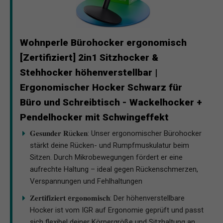
Wohnperle Bürohocker ergonomisch
[Zertifiziert] 2in1 Sitzhocker &
Stehhocker höhenverstellbar |
Ergonomischer Hocker Schwarz für
Büro und Schreibtisch - Wackelhocker +
Pendelhocker mit Schwingeffekt
𝐆𝐞𝐬𝐮𝐧𝐝𝐞𝐫 𝐑ü𝐜𝐤𝐞𝐧: Unser ergonomischer Bürohocker
stärkt deine Rücken- und Rumpfmuskulatur beim
Sitzen. Durch Mikrobewegungen fördert er eine
aufrechte Haltung – ideal gegen Rückenschmerzen,
Verspannungen und Fehlhaltungen
𝐙𝐞𝐫𝐭𝐢𝐟𝐢𝐳𝐢𝐞𝐫𝐭 e𝐫𝐠𝐨𝐧𝐨𝐦𝐢𝐬𝐜𝐡: Der höhenverstellbare
Hocker ist vom IGR auf Ergonomie geprüft und passt
sich flexibel deiner Körpergröße und Sitzhaltung an.