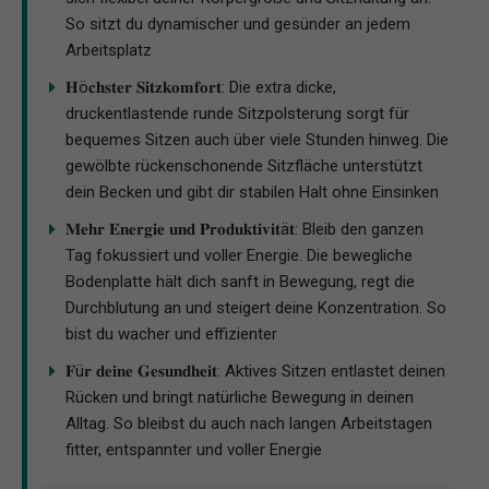
So sitzt du dynamischer und gesünder an jedem
Arbeitsplatz
𝐇ö𝐜𝐡𝐬𝐭𝐞𝐫 𝐒𝐢𝐭𝐳𝐤𝐨𝐦𝐟𝐨𝐫𝐭: Die extra dicke,
druckentlastende runde Sitzpolsterung sorgt für
bequemes Sitzen auch über viele Stunden hinweg. Die
gewölbte rückenschonende Sitzfläche unterstützt
dein Becken und gibt dir stabilen Halt ohne Einsinken
𝐌𝐞𝐡𝐫 𝐄𝐧𝐞𝐫𝐠𝐢𝐞 𝐮𝐧𝐝 𝐏𝐫𝐨𝐝𝐮𝐤𝐭𝐢𝐯𝐢𝐭ä𝐭: Bleib den ganzen
Tag fokussiert und voller Energie. Die bewegliche
Bodenplatte hält dich sanft in Bewegung, regt die
Durchblutung an und steigert deine Konzentration. So
bist du wacher und effizienter
𝐅ü𝐫 𝐝𝐞𝐢𝐧𝐞 𝐆𝐞𝐬𝐮𝐧𝐝𝐡𝐞𝐢𝐭: Aktives Sitzen entlastet deinen
Rücken und bringt natürliche Bewegung in deinen
Alltag. So bleibst du auch nach langen Arbeitstagen
fitter, entspannter und voller Energie