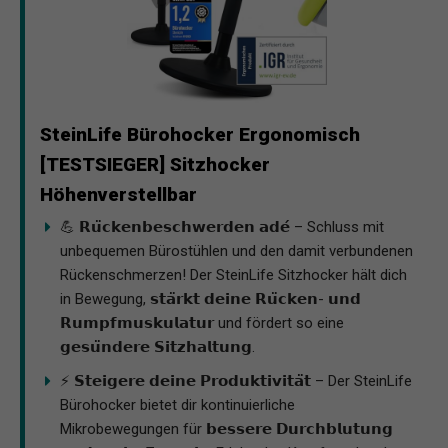
SteinLife Bürohocker Ergonomisch
[TESTSIEGER] Sitzhocker
Höhenverstellbar
💪 𝗥𝘂̈𝗰𝗸𝗲𝗻𝗯𝗲𝘀𝗰𝗵𝘄𝗲𝗿𝗱𝗲𝗻 𝗮𝗱𝗲́ – Schluss mit
unbequemen Bürostühlen und den damit verbundenen
Rückenschmerzen! Der SteinLife Sitzhocker hält dich
in Bewegung, 𝘀𝘁𝗮̈𝗿𝗸𝘁 𝗱𝗲𝗶𝗻𝗲 𝗥𝘂̈𝗰𝗸𝗲𝗻- 𝘂𝗻𝗱
𝗥𝘂𝗺𝗽𝗳𝗺𝘂𝘀𝗸𝘂𝗹𝗮𝘁𝘂𝗿 und fördert so eine
𝗴𝗲𝘀𝘂̈𝗻𝗱𝗲𝗿𝗲 𝗦𝗶𝘁𝘇𝗵𝗮𝗹𝘁𝘂𝗻𝗴.
⚡ 𝗦𝘁𝗲𝗶𝗴𝗲𝗿𝗲 𝗱𝗲𝗶𝗻𝗲 𝗣𝗿𝗼𝗱𝘂𝗸𝘁𝗶𝘃𝗶𝘁𝗮̈𝘁 – Der SteinLife
Bürohocker bietet dir kontinuierliche
Mikrobewegungen für 𝗯𝗲𝘀𝘀𝗲𝗿𝗲 𝗗𝘂𝗿𝗰𝗵𝗯𝗹𝘂𝘁𝘂𝗻𝗴