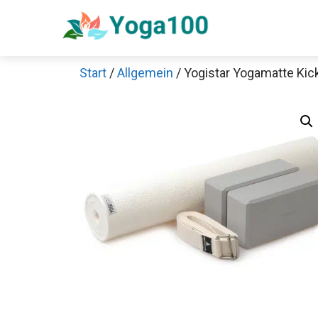
Zum
Inhalt
springen
Start
/
Allgemein
/ Yogistar Yogamatte Kick