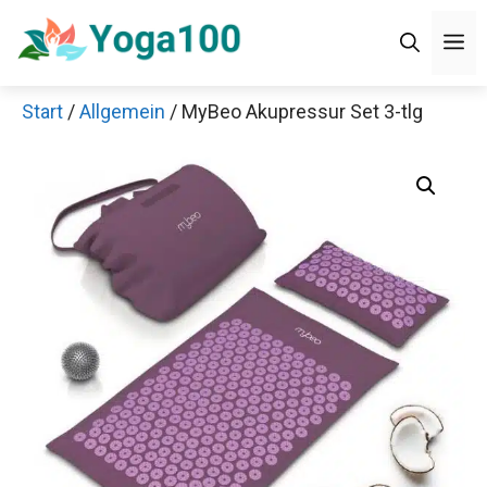
Zum
Men
Inhalt
springen
Start
/
Allgemein
/ MyBeo Akupressur Set 3-tlg
Jetzt anschauen