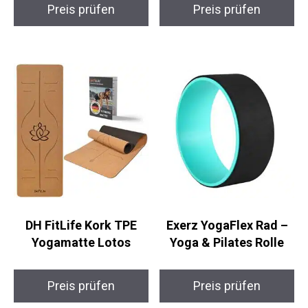
Bodhi Komfort Yoga
NAJATO Kork Yoga
Bolster Ø 22 cm
Set Deluxe
Preis prüfen
Preis prüfen
DH FitLife Kork TPE
Exerz YogaFlex Rad –
Yogamatte Lotos
Yoga & Pilates Rolle