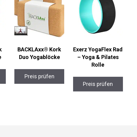
k
BACKLAxx® Kork
Exerz YogaFlex
e
Duo Yogablöcke
Rad – Yoga &
Pilates Rolle
Preis prüfen
Preis prüfen