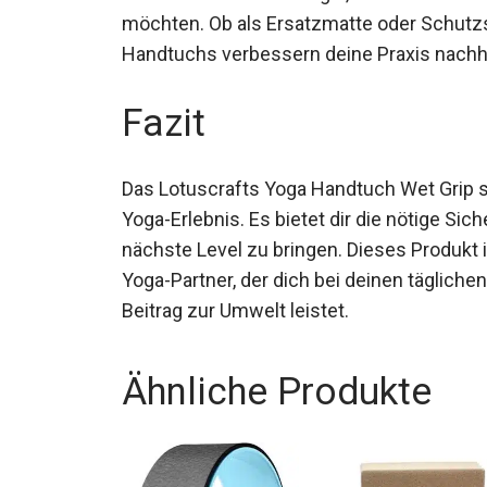
idealen Wahl für alle Yogis, die ihre Routi
möchten. Ob als Ersatzmatte oder Schutzsc
Handtuchs verbessern deine Praxis nachha
Fazit
Das Lotuscrafts Yoga Handtuch Wet Grip st
Yoga-Erlebnis. Es bietet dir die nötige Si
nächste Level zu bringen. Dieses Produkt is
Yoga-Partner, der dich bei deinen tägliche
positiven Beitrag zur Umwelt leistet.
Ähnliche Produkte