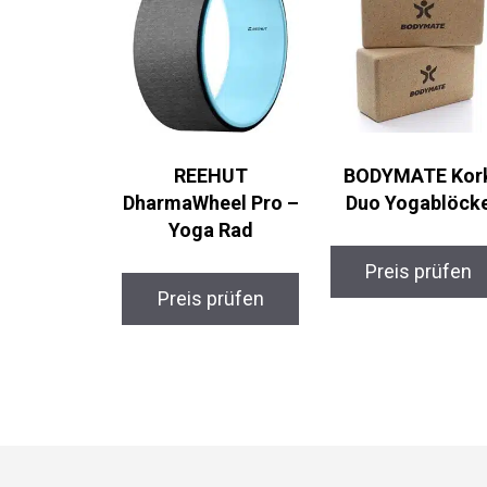
REEHUT
BODYMATE Kor
DharmaWheel Pro
Duo Yogablöck
– Yoga Rad
Preis prüfen
Preis prüfen