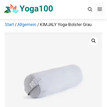
Zum
Men
Inhalt
springen
Start
/
Allgemein
/ KIMJALY Yoga-Bolster Grau
Jetzt anschauen