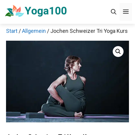
Zum
Men
Inhalt
springen
Start
/
Allgemein
/ Jochen Schweizer Tri Yoga
Kurs
Jetzt anschauen