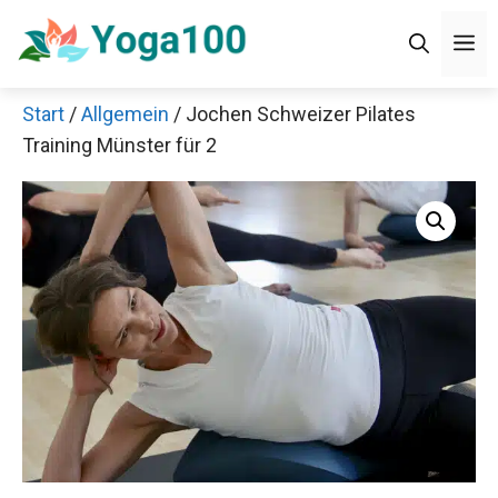
Zum
Men
Inhalt
springen
Start
/
Allgemein
/ Jochen Schweizer Pilates
×
Training Münster für 2
Decathlon Sale
Schaue dir jetzt die meistverkauften Produkte im
Sale bei Decathlon an!
Jetzt anschauen