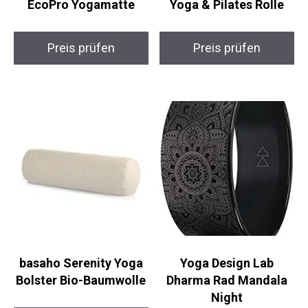
CASA ORIGIN Berlin
Exerz YogaFlex Rad –
EcoPro Yogamatte
Yoga & Pilates Rolle
Preis prüfen
Preis prüfen
basaho Serenity Yoga
Yoga Design Lab