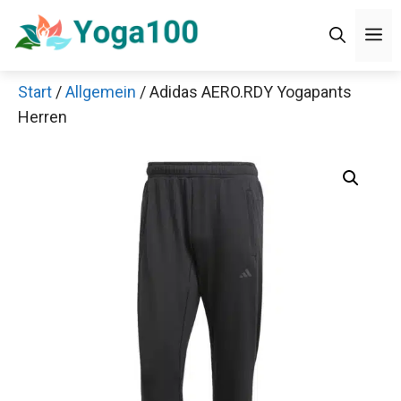
Zum
Men
Inhalt
springen
Start
/
Allgemein
/ Adidas AERO.RDY Yogapants
Herren
Jetzt anschauen