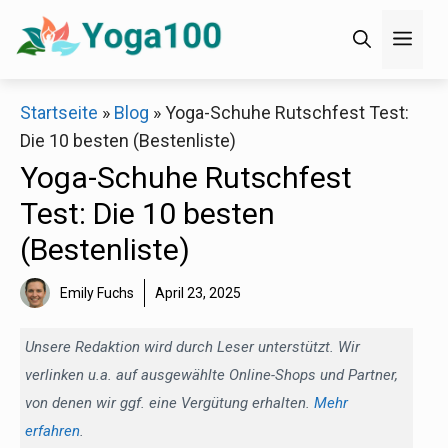
Zum
Men
Inhalt
springen
×
Startseite
»
Blog
»
Yoga-Schuhe Rutschfest Test:
Die 10 besten (Bestenliste)
Decathlon Sale
Yoga-Schuhe Rutschfest
Test: Die 10 besten
Schaue dir jetzt die meistverkauften Produkte im
(Bestenliste)
Sale bei Decathlon an!
Emily Fuchs
April 23, 2025
Jetzt anschauen
Unsere Redaktion wird durch Leser unterstützt. Wir
verlinken u.a. auf ausgewählte Online-Shops und Partner,
von denen wir ggf. eine Vergütung erhalten.
Mehr
erfahren
.