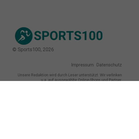
© Sports100,
2026
Impressum
Datenschutz
Unsere Redaktion wird durch Leser unterstützt. Wir verlinken
u.a. auf ausgewählte Online-Shops und Partner,
von denen wir ggf. eine Vergütung erhalten.
Mehr erfahren.
Adresse
Paulinenstraße 15, 32756 Detmold,
Deutschland